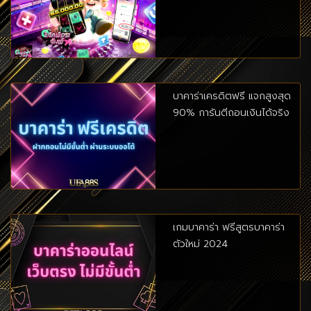
บาคาร่าเครดิตฟรี แจกสูงสุด
90% การันตีถอนเงินได้จริง
เกมบาคาร่า ฟรีสูตรบาคาร่า
ตัวใหม่ 2024