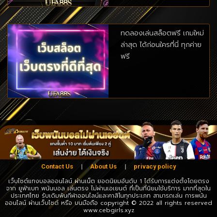
ทดลองเล่นสล็อตฟรี เกมใหม่
ล่าสุด ได้ก่อนใครที่นี่ ทุกค่าย
ฟรี
Contact Us
About Us
privacy policy
เว็บไซต์แทงบอลออนไลน์ ผ่านเน็ต ยอดนิยมอันดับ 1 ได้รับการแต่งตั้งโดยตรง
จาก ยูฟ่าเบท พนันบอล เล่นตรง ไม่ผ่านเอเยนต์ ที่เป็นที่นิยมใช้บริการ มากที่สุดใน
ประเทศไทย รับเดิมพันกีฬาออนไลน์และคาสิโนทุกประเภท สามารถเล่น การพนัน
ออนไลน์ ผ่านเว็บไซต์ หรือ บนมือถือ copyright © 2022 all rights reserved
www.cebgirls.xyz