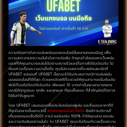
ความต้องการในการเล่นพนันบอลออนไลน์นั้นหลายคนคงมีอยู่ เพื่อ
ความสะดวกและความมั่นใจในการเดิมพัน ถ้าคุณกำลังมองหาเว็บพนัน
บอลที่ให้คุณสามารถเล่นได้อย่างสบายใจและมีโอกาสได้รับเงินจริง ไม่
ต้องห่วงเรื่องความน่าเชื่อถือ คุณไม่ควรพลาดที่จะสมัครสมาชิกที่
UFABET แน่นอนที่ UFABET นี้คุณจะได้รับประสบการณ์การเล่นพนัน
บอลออนไลน์ที่ดีที่สุด ด้วยเครดิตฟรีที่จะช่วยให้คุณสามารถเริ่มต้นเดิม
พันได้โดยไม่ต้องใช้เงินจริง เพียงแค่ 10 บาทเท่านั้นคุณสามารถแทง
บอลได้ทุกรูปแบบ ทุกลีก และทุกแมท ที่คุณชื่นชอบ ที่สำคัญยังมีโอกาส
ได้รับกำไรสูงมาก
โดย UFABET เสมอมองเพื่อประโยชน์ของผู้เล่น และจึงมอบราคาที่ดี
ที่สุดในตลาดนี้นอกจากนี้
แทงบอลออนไลน์ ยังไง
ยังมีการบริการที่
เที่ยงตรงและเชื่อถือได้ การจ่ายเงินจริง 100% ทำให้คุณสามารถเล่น
และวางเดิมพันอย่างมั่นใจ ใน UFABET คุณจะไม่ต้องกังวลเรื่องความ
ปลอดภัยและความน่าเชื่อถือ เพราะเราใส่ใจในความพึงพอใจของผู้เล่น