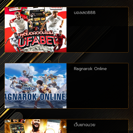
บอลสด888
Ragnarok Online
เว็บแทงมวย