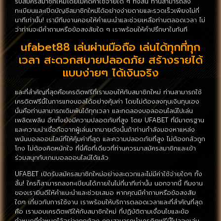
รับสมัครสมาชิกใหม่โดยไม่คิดค่าใช้จ่ายใด ๆ ทั้งสิ้น ท่านสามารถลง
ทะเบียนและเปิดบัญชีสมาชิกใหม่ได้อย่างง่ายดายและรวดเร็วเพียงไม่กี่
นาทีเท่านั้น! เรามีทีมงานคอยให้คำแนะนำและช่วยเหลือท่านตลอดเวลา ไม่
ว่าท่านจะมีคำถามหรือข้อสงสัยใด ๆ เราพร้อมให้คำปรึกษาในทันที
ufabet88 เล่นผ่านมือถือ เล่นได้ทุกที่ทุก
เวลา สะดวกสบายปลอดภัย สร้างรายได้
แบบง่ายๆ ได้เงินจริง
และที่สำคัญที่สุดคือเครดิตฟรีที่เรามอบให้กับสมาชิกใหม่ ท่านสามารถใช้
เครดิตฟรีนี้ในการแทงบอลได้อย่างคุ้มค่า โดยไม่ต้องลงทุนเงินทุนเอง
นั่นคือท่านสามารถเดิมพันได้ทุกเวลา และทดลองบอลออนไลน์ไปเล่น
เพลิดเพลิน อีกทั้งยังมีความปลอดภัยที่สูง โดย UFABET ที่มีมาตรฐาน
และความน่าเชื่อถือจากผู้เล่นมากมายดังนั้นถ้าท่านกำลังมองหาแหล่ง
พนันบอลออนไลน์ที่ให้คุ้มค่าที่สุด และความปลอดภัยที่สูง ไม่ต้องกลัวถูก
โกง ไม่ต้องคิดหนักใจ ที่นี่คือที่เดียวที่ท่านควรมาสมัครสมาชิกและเข้า
ร่วมสนุกกับเกมบอลออนไลน์ได้แล้ว
UFABET เปิดรับสมัครสมาชิกใหม่อย่างสะดวกและไม่มีค่าใช้จ่ายใดๆ ทั้ง
สิ้น! ใครก็สามารถลงทะเบียนได้ภายในไม่กี่นาทีเท่านั้น นอกจากนี้ ทีมงาน
ของเรายินดีให้คำแนะนำและช่วยเสมอ หากคุณมีคำถามหรือข้อสงสัย
ใดๆ เกี่ยวกับการใช้งาน เราพร้อมให้บริการตลอดเวลาและที่สำคัญที่สุด
คือ เรามอบเครดิตฟรีให้กับสมาชิกใหม่ ที่ปฏิบัติตามเงื่อนไขและข้อ
กำหนดที่กำหนดไว้อย่างถูกต้อง คุณสามารถนำเครดิตฟรีนี้ไปลองเล่น