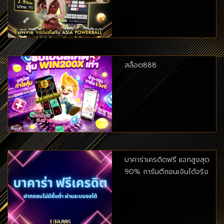
สล็อต888
บาคาร่าเครดิตฟรี แจกสูงสุด
90% การันตีถอนเงินได้จริง