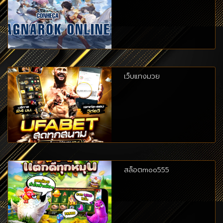
เว็บแทงมวย
สล็อตmoo555