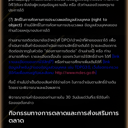
ให้ไว้กับเราไปยังผู้ควบคุมข้อมูลรายอื่น หรือ ตัวท่านเองด้วยเหตุบาง
ประการได้
(7)
สิทธิ์ในการคัดคานการประมวลผลข้อมูลส่วนบุคคล (right to
object)
: ท่านมีสิทธิ์ในการคัดคานการประมวลผล ข้อมูลส่วนบุคคลของ
ท่านด้วยเหตุบางประการได้
ท่านสามารถติดต่อมายังเจ้าหน้าที่ DPO/เจ้าหน้าที่ฝ่ายของเราได้ เพื่อ
ดำเนินการยื่นคำร้องขอดำเนินการตามสิทธิ์ข้างต้นได้ (รายละเอียดการ
ติดต่อปรากฏในหัวข้อ “ช่องทางการติดต่อ” ด้านล่างนี้) หรือ ท่าน
สามารถศึกษา รายละเอียดเงื่อนไข ขอยกเว้นการใช้สิทธิ์ต่างๆ ได้ที่
[link
รายละเอียดของการใช้สิทธิ์*]
หรือท่านอาจศึกษาเพิ่มเติมได้ที่
[link
ข้อมูลสำหรับเจ้าของข้อมูลส่วนบุคคล เช่น TDPG3.0, เว็บไซตกระทรวง
ดิจิทัลเพื่อเศรษฐกิจและสังคม
http://www.mdes.go.th
]
ทั้งนี้ ท่านไม่จำเป็นต้องเสียค่าใช้จ่ายใดๆ ในการดำเนินตามสิทธิ์ข้างต้น
โดยเราจะพิจารณาและแจ้งผลการ
พิจารณาตามคำร้องของท่านภายใน 30 วันนับแต่วันที่เราได้รับคำ
ร้องขอดังกล่าว
กิจกรรมทางการตลาดและการส่งเสริมการ
ตลาด