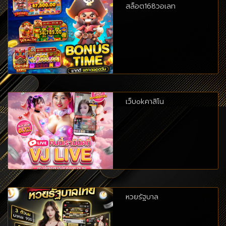
สล็อต168วอเลท
เว็บokคาสิโน
หวยรัฐบาล