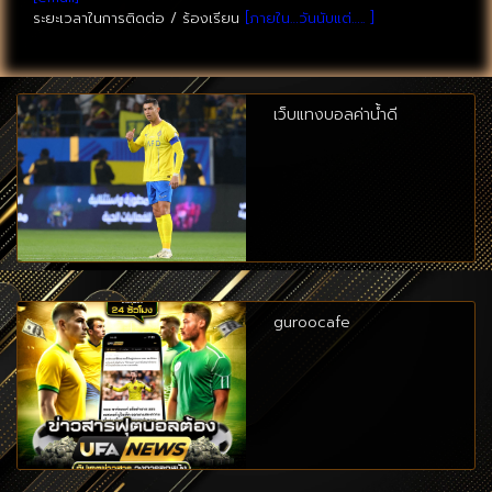
ระยะเวลาในการติดต่อ / ร้องเรียน
[ภายใน…วันนับแต่….. ]
เว็บแทงบอลค่าน้ำดี
guroocafe