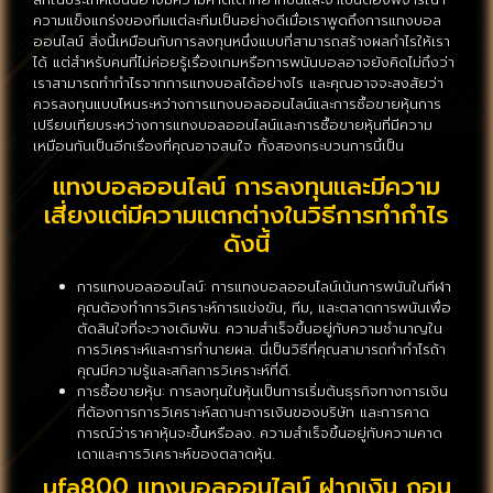
ความแข็งแกร่งของทีมแต่ละทีมเป็นอย่างดีเมื่อเราพูดถึงการแทงบอล
ออนไลน์ สิ่งนี้เหมือนกับการลงทุนหนึ่งแบบที่สามารถสร้างผลกำไรให้เรา
ได้ แต่สำหรับคนที่ไม่ค่อยรู้เรื่องเกมหรือการพนันบอลอาจยังคิดไม่ถึงว่า
เราสามารถทำกำไรจากการแทงบอลได้อย่างไร และคุณอาจจะสงสัยว่า
ควรลงทุนแบบไหนระหว่างการแทงบอลออนไลน์และการซื้อขายหุ้นการ
เปรียบเทียบระหว่างการแทงบอลออนไลน์และการซื้อขายหุ้นที่มีความ
เหมือนกันเป็นอีกเรื่องที่คุณอาจสนใจ ทั้งสองกระบวนการนี้เป็น
แทงบอลออนไลน์ การลงทุนและมีความ
เสี่ยงแต่มีความแตกต่างในวิธีการทำกำไร
ดังนี้
การแทงบอลออนไลน์: การแทงบอลออนไลน์เน้นการพนันในกีฬา
คุณต้องทำการวิเคราะห์การแข่งขัน, ทีม, และตลาดการพนันเพื่อ
ตัดสินใจที่จะวางเดิมพัน. ความสำเร็จขึ้นอยู่กับความชำนาญใน
การวิเคราะห์และการทำนายผล. นี่เป็นวิธีที่คุณสามารถทำกำไรถ้า
คุณมีความรู้และสกิลการวิเคราะห์ที่ดี.
การซื้อขายหุ้น: การลงทุนในหุ้นเป็นการเริ่มต้นธุรกิจทางการเงิน
ที่ต้องการการวิเคราะห์สถานะการเงินของบริษัท และการคาด
การณ์ว่าราคาหุ้นจะขึ้นหรือลง. ความสำเร็จขึ้นอยู่กับความคาด
เดาและการวิเคราะห์ของตลาดหุ้น.
ufa800 แทงบอลออนไลน์ ฝากเงิน ถอน