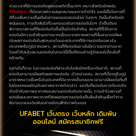
ช่วงเวลาที่มีการแข่งขันฟุตบอลเกิดขึ้นมากๆ เหมาะสำหรับนักพนัน
911ufabet
ที่ต้องการความสนุกสนานและการทำกำไร และนี่เป็นโอกาสที่
ดีที่จะเพิ่มความตื่นเต้นในการแทงบอลออนไลน์ ในทุกๆ วันนั้นสำหรับนัก
พนันบอล, การตัดสินใจที่จะแทงบอลในการแข่งขันใดๆ จำเป็นต้อง
พิจารณาสถานที่ที่แข่งขันจัดขึ้นเป็นปัจจัยสำคัญ. สถานที่ที่ใช้ในการ
แข่งขันมีความสำคัญอย่างมากเนื่องจากสภาพสถานที่นั้นสามารถมีผล
ต่อผลการแข่งขันในฟุตบอล.ในบอลประเภทที่มีการแข่งขันเฉพาะใน
ประเทศหรือภูมิภาคเฉพาะ, สถานที่ที่แข่งขันอาจไม่มีความแตกต่างมาก
โดยทั่วไปแล้วสนามแข่งขันในกรณีนี้เป็นที่ค่อนข้างรู้จักและมีเงื่อนไขที่
คล้ายกัน.
อย่างไรก็ตาม ในการแข่งขันกีฬาระดับโอลิมปิกหรือระดับชาติ, สถานที่
แข่งขันสามารถมีผลกับผลการแข่งขัน. ตัวอย่างเช่น, สนามที่ตั้งอยู่ในภูมิ
อากาศหนาวเย็นหรือในประเทศที่มีอากาศเย็นตลอดเวลาอาจมีผลต่อทีมที่
ไม่ค่อยเคยเผชิญกับสภาพอากาศดังกล่าว. และทีมที่แข่งขันอาจต้องปรับ
ตัวเข้ากับสภาพอากาศและสนามแข่งขันอันตรายนั้น. การเข้าใจสถานที่
แข่งขันและสภาพอากาศที่ส่งผลต่อการแข่งขันเป็นสิ่งสำคัญเพื่อทำการ
พิจารณาและเดิมพันอย่างมีประสิทธิภาพในบอล
UFABET เว็บตรง เว็บหลัก เดิมพัน
ออนไลน์ สมัครสมาชิกฟรี