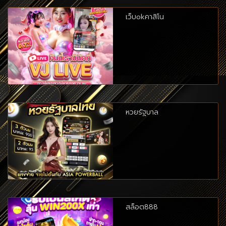
เว็บokคาสิโน
หวยรัฐบาล
สล็อต888