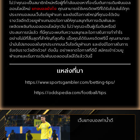
ไม่ว่าคุณจะเป็นสมาชิกใหม่หรือผู้ที่กำลังมองหาที่จะเริ่มต้นการเดิมพันบอล
ออนไลน์ใหม่
แทงบอลยังไง
คุณสามารถใช้เครดิตฟรีที่ได้รับไปเล่นได้ทุก
ประเภทบอลบนเว็บไซต์ยูฟ่าเบท และยังมีโอกาสใหญ่ที่คุณจะได้เงิน
รางวัลอีกด้วยยูฟ่าเบทมอบโอกาสให้คุณสนุกกับการเดิมพันและ
เพลิดเพลินกับบอลออนไลน์ทุกวัน ไม่ว่าคุณจะเป็นผู้เริ่มต้นหรือมี
ประสบการณ์แล้ว ที่นี่คุณจะพบกับความสนุกและโอกาสในการทำกำไร
อย่างไม่มีที่สิ้นสุดที่สำคัญที่สุดคือ เมื่อคุณได้รับเครดิตฟรีนี้ คุณสามารถ
นำมันไปแทงบอลในทุกประเภทบนเว็บไซต์ยูฟ่าเบท และยังมีโอกาสในการ
รับเงินรางวัลอีกด้วย! ดังนั้น อย่าพลาดโอกาสที่ดีนี้ สมัครเข้าร่วมยู
ฟ่าเบทและเริ่มการเดิมพันบอลออนไลน์ได้แล้ววันนี้
เเหล่งที่มา
https://www.sportsgambler.com/betting-tips/
https://oddspedia.com/football/tips
เว็บแทงบอลค่าน้ำดี