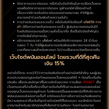
อัตราการเจรจาต่อรอง: หนึ่งในปัจจัยสำคัญในการเลือกเว็บแทง
บอลคืออัตราการเจรจาต่อรอง ยูฟ่าเบทมีค่านี้ค่อนข้างดี
เนื่องจากมีการปรับอัตราต่อรองอย่างเหมาะสม ทำให้ผู้เล่น
สามารถเข้าร่วมเดิมพันด้วยความมั่นใจ.
การจ่ายเงินตรงและรวดเร็ว: หนึ่งในข้อได้เปรียบที่
ufa656 ทาง
เข้า
มีคือการจ่ายเงินตรงและรวดเร็ว ผู้เล่นสามารถถอนเงินได้
โดยไม่ต้องรอนานเมื่อความสำเร็จมาถึง ซึ่งเป็นปัจจัยสำคัญใน
การตัดสินใจในการเล่น.
บริการตลอดเวลา: ufabet พร้อมให้บริการตลอด 24 ชั่วโมง
ตลอด 7 วัน ทำให้ผู้เล่นสามารถเดิมพันและพิจารณาออกแผนใน
เวลาที่เหมาะสมสำหรับพวกเขา ไม่ว่าจะเป็นกลางวันหรือกลางคืน.
เว็บไซต์พนันออนไลน์ โดยรวมที่ดีที่สุดคืน
เงิน 15%
อย่างไรก็ตาม ควรจำไว้ว่าการเดิมพันต้องทำอย่างมีสติสำคัญ และผู้เล่น
ควรตรวจสอบกฎและข้อกำหนดของเว็บแทงบอลให้ดี ๆ ก่อนที่จะเริ่มต้น
เดิมพัน เพื่อประสบปัญหาที่ไม่คาดคิดในอนาคต การเลือก
UFABET
เป็น
เว็บแทงบอลที่น่าเชื่อถือจะเป็นการเริ่มต้นที่ดีในการเล่นแทงบอลออนไลน์
ของคุณเว็บแทงบอลยูฟ่าเบท ไม่เพียงแค่เป็นแพลตฟอร์มที่ให้บริการการ
พนันบอลออนไลน์อย่างเต็มที่ แต่ยังมอบโอกาสในการร่วมเดิมพันอย่าง
มีความสุขและน่าตื่นเต้นที่สุดด้วยโบนัสฟรีที่ไม่ธรรมดา และสิทธิประโยชน์
มากมายสำหรับสมาชิกทุกคนที่เลือกเข้าร่วมกับเรา โดยท่านสามารถ