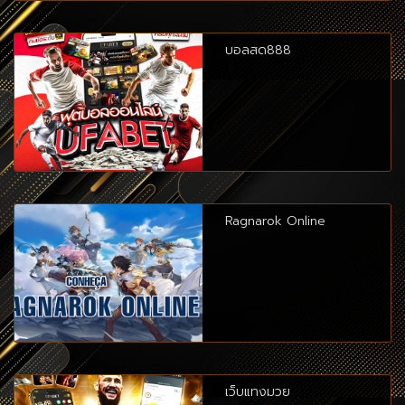
บอลสด888
Ragnarok Online
เว็บแทงมวย