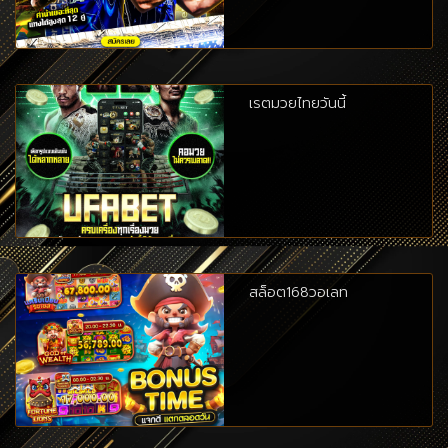
เรตมวยไทยวันนี้
สล็อต168วอเลท