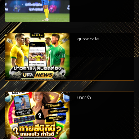
guroocafe
บาคาร่า