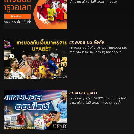
ต่ำ มาแรงที่สุด ในปี 2023 แทงบอล
แทงบอล บน มือถือ
แทงบอล บน มือถือ UFABET แทงบอล เล่น
ง่ายได้เงินจริง มีพนักงานดูแลตลอด 2
แทงบอล สูงต่ำ
แทงบอล สูงต่ำ UFABET แทงบอลออนไลน์
มาแรงที่สุด ในปี 2023 แทงบอล สูงต่ำ