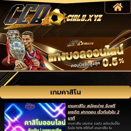
เกมคาสิโน
เกมคาสิโน สมัครง่าย รับฟรี
เครดิต ฝากถอน เร็วทันใจใน 2
นาที
เกมคาสิโน เล่นง่าย รวยไว สมัครวันนี้รับ
โบนัส 50% ฟรีทันที เกมคาสิโน ไม