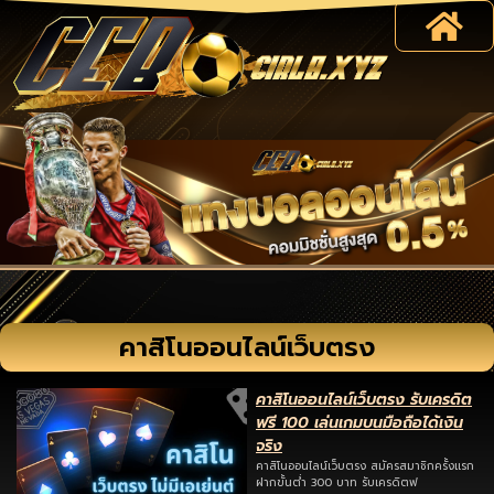
คาสิโนออนไลน์เว็บตรง
คาสิโนออนไลน์เว็บตรง รับเครดิต
ฟรี 100 เล่นเกมบนมือถือได้เงิน
จริง
คาสิโนออนไลน์เว็บตรง สมัครสมาชิกครั้งแรก
ฝากขั้นต่ำ 300 บาท รับเครดิตฟ