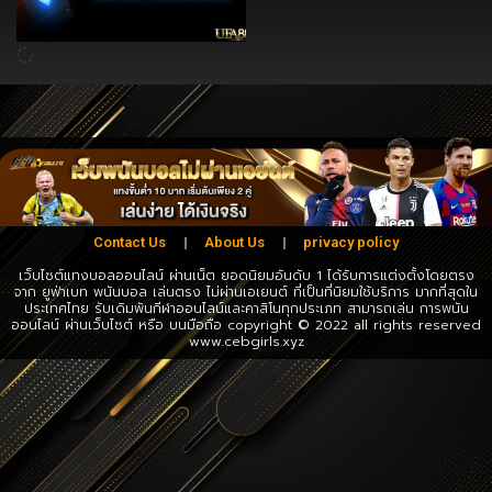
Contact Us
About Us
privacy policy
เว็บไซต์แทงบอลออนไลน์ ผ่านเน็ต ยอดนิยมอันดับ 1 ได้รับการแต่งตั้งโดยตรง
จาก ยูฟ่าเบท พนันบอล เล่นตรง ไม่ผ่านเอเยนต์ ที่เป็นที่นิยมใช้บริการ มากที่สุดใน
ประเทศไทย รับเดิมพันกีฬาออนไลน์และคาสิโนทุกประเภท สามารถเล่น การพนัน
ออนไลน์ ผ่านเว็บไซต์ หรือ บนมือถือ copyright © 2022 all rights reserved
www.cebgirls.xyz