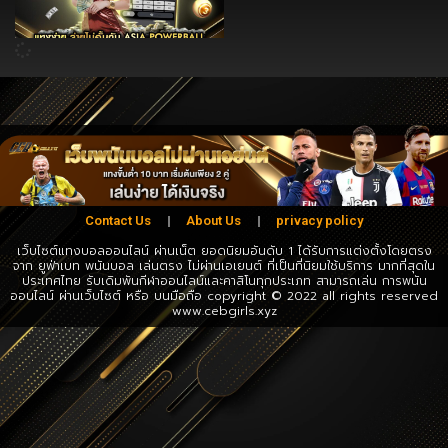
Contact Us
About Us
privacy policy
เว็บไซต์แทงบอลออนไลน์ ผ่านเน็ต ยอดนิยมอันดับ 1 ได้รับการแต่งตั้งโดยตรง
จาก ยูฟ่าเบท พนันบอล เล่นตรง ไม่ผ่านเอเยนต์ ที่เป็นที่นิยมใช้บริการ มากที่สุดใน
ประเทศไทย รับเดิมพันกีฬาออนไลน์และคาสิโนทุกประเภท สามารถเล่น การพนัน
ออนไลน์ ผ่านเว็บไซต์ หรือ บนมือถือ copyright © 2022 all rights reserved
www.cebgirls.xyz