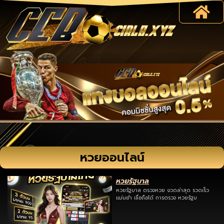
หวยออนไลน์
หวยรัฐบาล
หวยรัฐบาล ตรวจหวย งวดล่าสุด รวดเร็ว
แม่นยำ เชื่อถือได้ การตรวจ หวยรัฐบ