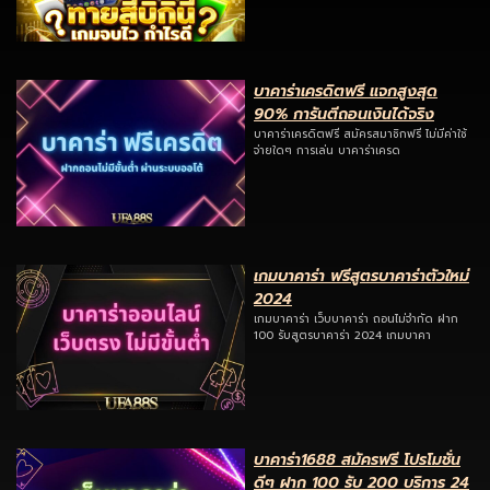
บาคาร่าเครดิตฟรี แจกสูงสุด
90% การันตีถอนเงินได้จริง
บาคาร่าเครดิตฟรี สมัครสมาชิกฟรี ไม่มีค่าใช้
จ่ายใดๆ การเล่น บาคาร่าเครด
เกมบาคาร่า ฟรีสูตรบาคาร่าตัวใหม่
2024
เกมบาคาร่า เว็บบาคาร่า ถอนไม่จำกัด ฝาก
100 รับสูตรบาคาร่า 2024 เกมบาคา
บาคาร่า1688 สมัครฟรี โปรโมชั่น
ดีๆ ฝาก 100 รับ 200 บริการ 24