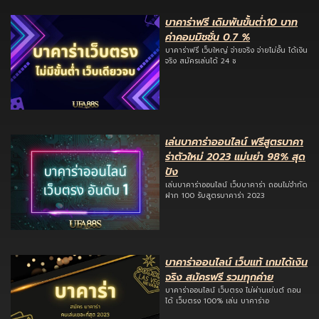
บาคาร่าฟรี เดิมพันขั้นต่ำ10 บาท
ค่าคอมมิชชั่น 0.7 %
บาคาร่าฟรี เว็บใหญ่ จ่ายจริง จ่ายไม่อั้น ได้เงิน
จริง สมัครเล่นได้ 24 ช
เล่นบาคาร่าออนไลน์ ฟรีสูตรบาคา
ร่าตัวใหม่ 2023 แม่นยำ 98% สุด
ปัง
เล่นบาคาร่าออนไลน์ เว็บบาคาร่า ถอนไม่จำกัด
ฝาก 100 รับสูตรบาคาร่า 2023
บาคาร่าออนไลน์ เว็บแท้ เกมได้เงิน
จริง สมัครฟรี รวมทุกค่าย
บาคาร่าออนไลน์ เว็บตรง ไม่ผ่านเย่นต์ ถอน
ได้ เว็บตรง 100% เล่น บาคาร่าอ