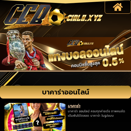
บาคาร่าออนไลน์
บาคาร่า
บาคาร่า ออนไลน์ ครบทุกค่ายดัง ภาพคมชัด
เดิมพันได้ตลอด บาคาร่า ในรูปแบบ