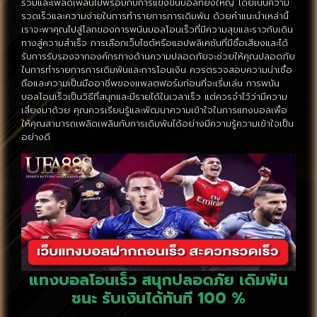
ร่วมและเพลิดเพลินไปพร้อมกับการแข่งขันบอลที่ยิ่งใหญ่ โดยเน้นความ
รวดเร็วและความง่ายในการทำรายการการเดิมพัน ด้วยคำแนะนำเหล่านี้
เราจะพาคุณไปสู่โลกของการพนันบอลโอนเร็วที่มีความสุขและราวกับเดิน
ทางสู่ความสำเร็จ การเลือกเว็บไซต์หรือแอปพลิเคชันที่มีชื่อเสียงและได้
รับการรับรองจากองค์กรทางด้านความปลอดภัยจะช่วยให้คุณปลอดภัย
ในการทำรายการการเดิมพันและการโอนเงิน ควรตรวจสอบความน่าเชื่อ
ถือและความเป็นมืออาชีพของแพลตฟอร์มก่อนที่จะเริ่มเล่น การพนัน
บอลโอนเร็วเป็นวิธีที่สนุกและมีรายได้ในเวลาเร็ว แต่ควรจำไว้ว่ามีความ
เสี่ยงมาด้วย คุณควรเรียนรู้และพัฒนาความเข้าใจในการแทงบอลเพื่อ
ให้คุณสามารถเพลิดเพลินกับการเดิมพันได้อย่างมีความรู้ความเข้าใจเป็น
อย่างดี
แทงบอลโอนเร็ว สนุกปลอดภัย เดิมพัน
ชนะ รับเงินได้ทันที 100 %