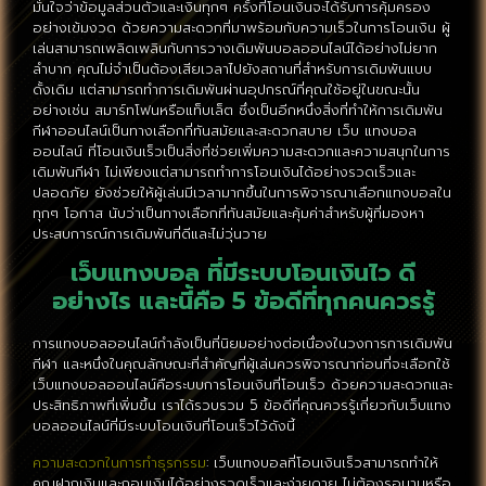
มั่นใจว่าข้อมูลส่วนตัวและเงินทุกๆ ครั้งที่โอนเงินจะได้รับการคุ้มครอง
อย่างเข้มงวด ด้วยความสะดวกที่มาพร้อมกับความเร็วในการโอนเงิน ผู้
เล่นสามารถเพลิดเพลินกับการวางเดิมพันบอลออนไลน์ได้อย่างไม่ยาก
ลำบาก คุณไม่จำเป็นต้องเสียเวลาไปยังสถานที่สำหรับการเดิมพันแบบ
ดั้งเดิม แต่สามารถทำการเดิมพันผ่านอุปกรณ์ที่คุณใช้อยู่ในขณะนั้น
อย่างเช่น สมาร์ทโฟนหรือแท็บเล็ต ซึ่งเป็นอีกหนึ่งสิ่งที่ทำให้การเดิมพัน
กีฬาออนไลน์เป็นทางเลือกที่ทันสมัยและสะดวกสบาย เว็บ แทงบอล
ออนไลน์ ที่โอนเงินเร็วเป็นสิ่งที่ช่วยเพิ่มความสะดวกและความสนุกในการ
เดิมพันกีฬา ไม่เพียงแต่สามารถทำการโอนเงินได้อย่างรวดเร็วและ
ปลอดภัย ยังช่วยให้ผู้เล่นมีเวลามากขึ้นในการพิจารณาเลือกแทงบอลใน
ทุกๆ โอกาส นับว่าเป็นทางเลือกที่ทันสมัยและคุ้มค่าสำหรับผู้ที่มองหา
ประสบการณ์การเดิมพันที่ดีและไม่วุ่นวาย
เว็บแทงบอล ที่มีระบบโอนเงินไว ดี
อย่างไร และนี้คือ 5 ข้อดีที่ทุกคนควรรู้
การแทงบอลออนไลน์กำลังเป็นที่นิยมอย่างต่อเนื่องในวงการการเดิมพัน
กีฬา และหนึ่งในคุณลักษณะที่สำคัญที่ผู้เล่นควรพิจารณาก่อนที่จะเลือกใช้
เว็บแทงบอลออนไลน์คือระบบการโอนเงินที่โอนเร็ว ด้วยความสะดวกและ
ประสิทธิภาพที่เพิ่มขึ้น เราได้รวบรวม 5 ข้อดีที่คุณควรรู้เกี่ยวกับเว็บแทง
บอลออนไลน์ที่มีระบบโอนเงินที่โอนเร็วไว้ดังนี้
ความสะดวกในการทำธุรกรรม
: เว็บแทงบอลที่โอนเงินเร็วสามารถทำให้
คุณฝากเงินและถอนเงินได้อย่างรวดเร็วและง่ายดาย ไม่ต้องรอนานหรือ