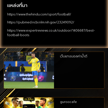
เเหล่งที่มา
https://www.thehindu.com/sport/football/
https://pubmed.ncbi.nlm.nih.gov/23249092/
https://www.expertreviews.co.uk/outdoor/1406687/best-
football-boots
เว็บแทงบอลค่าน้ำดี
guroocafe