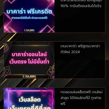
บาคาร่าเครดิตฟรี แจกสูงสุด
90% การันตีถอนเงินได้จริง
เกมบาคาร่า ฟรีสูตรบาคาร่า
ตัวใหม่ 2024
ทดลองเล่นสล็อตฟรี เกมใหม่
ล่าสุด ได้ก่อนใครที่นี่ ทุกค่าย
ฟรี