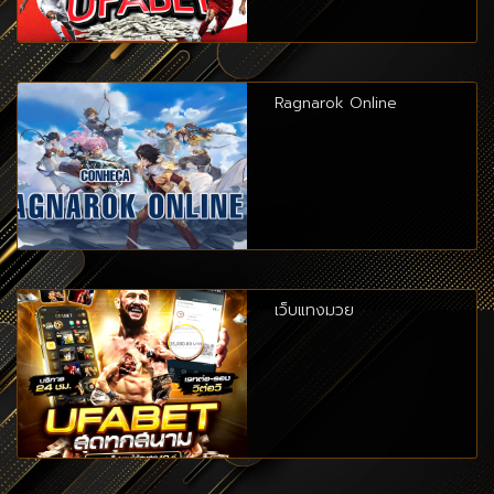
Ragnarok Online
เว็บแทงมวย