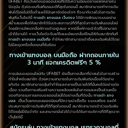
UFABET คือเว็บแทงบอลออนไลน์ที่ได้รับความนิยมอย่างแพร่หลายใน
ปัจจุบัน ด้วยระบบที่เสถียรและดีที่สุดในตอนนี้ สมาชิกสามารถทำการเดิม
พันได้โดยไม่มีขั้นต่ำและไร้ปัญหาขัดข้องใดๆ ที่จะมากังวลใจในการเดิม
พันกับเว็บไซต์นี้
ทางเข้า แทงบอล เว็บตรง
ได้มีการพัฒนาระบบอย่าง
สม่ำเสมอเพื่อให้สมาชิกได้รับประสบการณ์ที่ดีที่สุดในการเดิมพันออนไลน์
โดยมีการอัพเดทลิ้งค์ทางเข้าอยู่เสมอ หากมีลิ้งค์ทางเข้าใดที่ไม่สามารถ
เข้าใช้งานได้ ทางเว็บไซต์จะรีบแก้ไขและอัพเดทลิ้งค์ใหม่ให้กับสมาชิกทันที
ทางเข้า แทงบอล บนมือถือ
ทำให้สมาชิกสามารถเข้าถึงและเดิมพันได้โดย
ไม่มีสะดุดหรือขั้นตอนที่ซับซ้อน
ทางเข้าแทงบอล บนมือถือ ฝากถอนภายใน
3 นาที แจกเครดิตฟรีๆ 5 %
การเล่นบอลออนไลน์กับ UFABET ยังเป็นทางเลือกที่น่าสนใจในการสร้าง
กำไรสำหรับสมาชิก ด้วยความสามารถในการเดิมพันต่อเนื่องได้อย่าง
แท้จริง สมาชิกสามารถลุ้นทำกำไรและกลายเป็นรายได้ที่มั่นคงได้อย่างต่อ
เนื่อง รวมถึงการเสริมสร้างความเพลิดเพลินในการชมและเป็นส่วนหนึ่ง
ของกิจกรรมการแทงบอลออนไลน์ได้อย่างเต็มที่ดังนั้น
ทางเข้า แทง
บอล
เป็นเว็บแทงบอลยอดนิยมที่มีความน่าเชื่อถือ ระบบเสถียร และให้
ประสบการณ์การเดิมพันที่ดีที่สุดในตอนนี้ สมาชิกสามารถเข้าร่วมเดิมพัน
ได้โดยไม่มีข้อจำกัด และสามารถมั่นใจได้ว่าจะได้รับการบริการที่ดีที่สุดจาก
เว็บไซต์นี้
สมัครเล่น ทางเข้าแทงบอล เรทราคาบอลที่