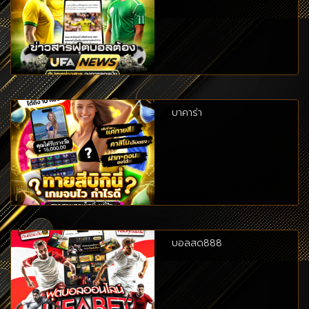
บาคาร่า
บอลสด888