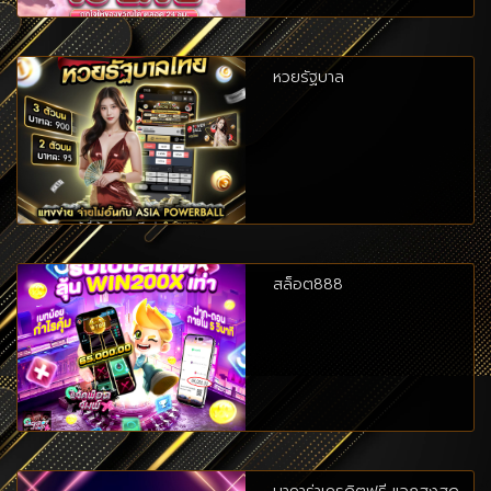
หวยรัฐบาล
สล็อต888