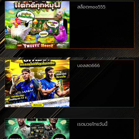
สล็อตmoo555
บอลสด666
เรตมวยไทยวันนี้