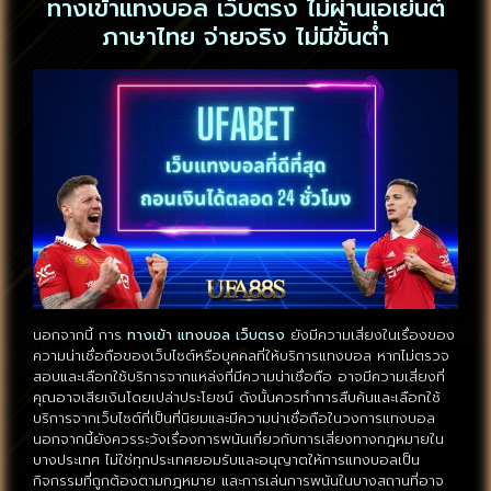
ทางเข้าแทงบอล เว็บตรง ไม่ผ่านเอเย่นต์
ภาษาไทย จ่ายจริง ไม่มีขั้นต่ำ
นอกจากนี้ การ
ทางเข้า แทงบอล เว็บตรง
ยังมีความเสี่ยงในเรื่องของ
ความน่าเชื่อถือของเว็บไซต์หรือบุคคลที่ให้บริการแทงบอล หากไม่ตรวจ
สอบและเลือกใช้บริการจากแหล่งที่มีความน่าเชื่อถือ อาจมีความเสี่ยงที่
คุณอาจเสียเงินโดยเปล่าประโยชน์ ดังนั้นควรทำการสืบค้นและเลือกใช้
บริการจากเว็บไซต์ที่เป็นที่นิยมและมีความน่าเชื่อถือในวงการแทงบอล
นอกจากนี้ยังควรระวังเรื่องการพนันเกี่ยวกับการเสี่ยงทางกฎหมายใน
บางประเทศ ไม่ใช่ทุกประเทศยอมรับและอนุญาตให้การแทงบอลเป็น
กิจกรรมที่ถูกต้องตามกฎหมาย และการเล่นการพนันในบางสถานที่อาจ